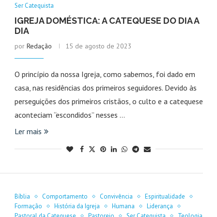
Ser Catequista
IGREJA DOMÉSTICA: A CATEQUESE DO DIA A
DIA
por
Redação
15 de agosto de 2023
O princípio da nossa Igreja, como sabemos, foi dado em
casa, nas residências dos primeiros seguidores. Devido às
perseguições dos primeiros cristãos, o culto e a catequese
aconteciam “escondidos” nesses …
Ler mais
Bíblia
Comportamento
Convivência
Espiritualidade
Formação
História da Igreja
Humana
Liderança
Pastoral da Catequese
Pastoreio
Ser Catequista
Teologia