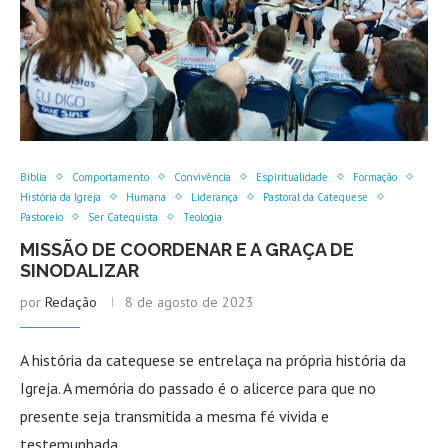
Bíblia
Comportamento
Convivência
Espiritualidade
Formação
História da Igreja
Humana
Liderança
Pastoral da Catequese
Pastoreio
Ser Catequista
Teologia
MISSÃO DE COORDENAR E A GRAÇA DE
SINODALIZAR
por
Redação
8 de agosto de 2023
A história da catequese se entrelaça na própria história da
Igreja. A memória do passado é o alicerce para que no
presente seja transmitida a mesma fé vivida e
testemunhada …