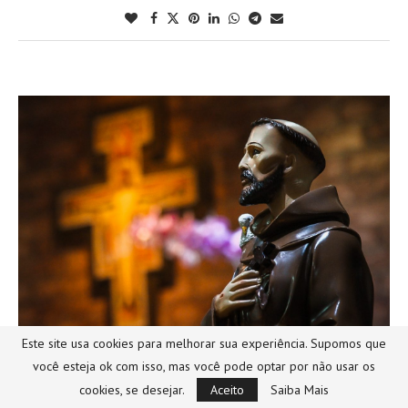
Este site usa cookies para melhorar sua experiência. Supomos que
você esteja ok com isso, mas você pode optar por não usar os
Catequeses
História da Igreja
Teologia
cookies, se desejar.
Aceito
Saiba Mais
JUBILEU FRANCISCANO: COMO VIVÊ-LO NA