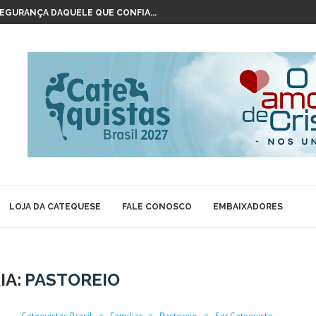
SEGURANÇA DAQUELE QUE CONFIA...
REJA CATÓLICA PARA SE...
BLIA PARA CATEQUESE INFANTIL
ERARQUIA DOS ANJOS?
ORA IMACULADA CONCEIÇÃO
NTE DO SANTÍSSIMO SACRAMENTO?
PRIMEIRO DIA DE CATEQUESE...
 DA BÍBLIA NA CATEQUESE?
NHORA APARECIDA PARA AS...
LOJA DA CATEQUESE
FALE CONOSCO
EMBAIXADORES
IA:
PASTOREIO