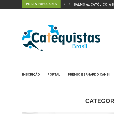
POSTS POPULARES
SALMO 91 CATÓLICO: A 
ATO DE CONTRIÇÃO DA IG
5 DINÂMICAS SOBRE A BÍ
VOCÊ SABE QUAL É A HI
OFÍCIO DE NOSSA SENH
O QUE DEVO REZAR DIA
TRÊS DINÂMICAS PARA O 
COMO TRABALHAR O MÊS
A HISTÓRIA DE NOSSA SE
INSCRIÇÃO
PORTAL
PRÊMIO BERNARDO CANSI
CATEGOR