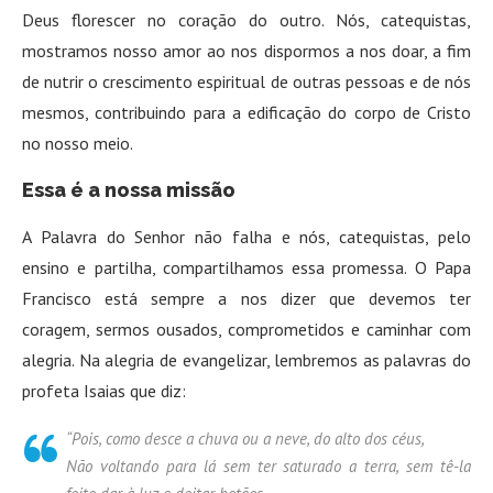
Deus florescer no coração do outro. Nós, catequistas,
mostramos nosso amor ao nos dispormos a nos doar, a fim
de nutrir o crescimento espiritual de outras pessoas e de nós
mesmos, contribuindo para a edificação do corpo de Cristo
no nosso meio.
Essa é a nossa missão
A Palavra do Senhor não falha e nós, catequistas, pelo
ensino e partilha, compartilhamos essa promessa. O Papa
Francisco está sempre a nos dizer que devemos ter
coragem, sermos ousados, comprometidos e caminhar com
alegria. Na alegria de evangelizar, lembremos as palavras do
profeta Isaias que diz:
“Pois, como desce a chuva ou a neve, do alto dos céus,
Não voltando para lá sem ter saturado a terra, sem tê-la