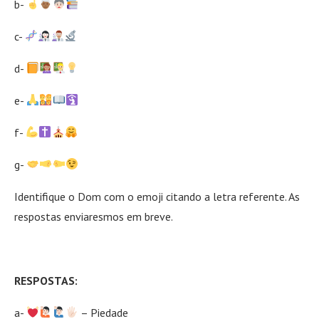
b-
c-
d-
e-
f-
g-
Identifique o Dom com o emoji citando a letra referente. As
respostas enviaresmos em breve.
RESPOSTAS:
a-
– Piedade