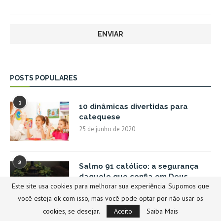
POSTS POPULARES
1
10 dinâmicas divertidas para
catequese
25 de junho de 2020
2
Salmo 91 católico: a segurança
daquele que confia em Deus
Este site usa cookies para melhorar sua experiência. Supomos que
2 de março de 2020
você esteja ok com isso, mas você pode optar por não usar os
cookies, se desejar.
Aceito
Saiba Mais