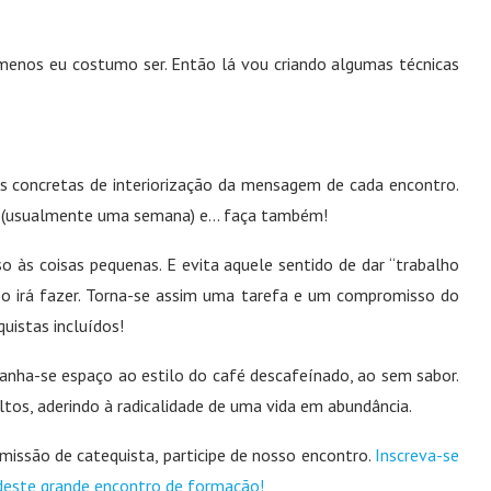
 menos eu costumo ser. Então lá vou criando algumas técnicas
s concretas de interiorização da mensagem de cada encontro.
ro (usualmente uma semana) e… faça também!
 às coisas pequenas. E evita aquele sentido de dar “trabalho
m o irá fazer. Torna-se assim uma tarefa e um compromisso do
uistas incluídos!
nha-se espaço ao estilo do café descafeínado, ao sem sabor.
tos, aderindo à radicalidade de uma vida em abundância.
issão de catequista, participe de nosso encontro.
Inscreva-se
 deste grande encontro de formação!