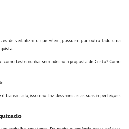
zes de verbalizar o que vêem, possuem por outro lado uma
quista.
eria: como testemunhar sem adesão à proposta de Cristo? Como
de.
e é transmitido, isso não faz desvanescer as suas imperfeições
.
equizado
 um trabalho constante. Da minha experiência essas práticas