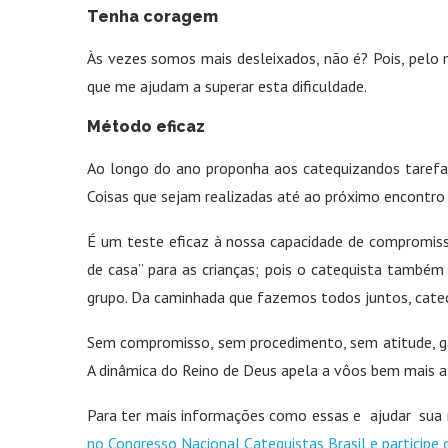
Tenha coragem
Às vezes somos mais desleixados, não é? Pois, pelo
que me ajudam a superar esta dificuldade.
Método eficaz
Ao longo do ano proponha aos catequizandos tarefa
Coisas que sejam realizadas até ao próximo encont
É um teste eficaz à nossa capacidade de compromisso
de casa” para as crianças; pois o catequista també
grupo. Da caminhada que fazemos todos juntos, cateq
Sem compromisso, sem procedimento, sem atitude, ga
A dinâmica do Reino de Deus apela a vôos bem mais al
Para ter mais informações como essas e ajudar sua m
no Congresso Nacional Catequistas Brasil e participe