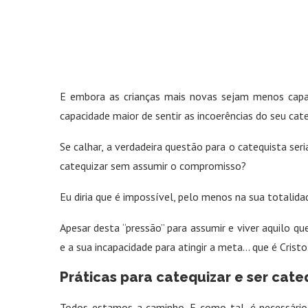
E embora as crianças mais novas sejam menos capa
capacidade maior de sentir as incoerências do seu cate
Se calhar, a verdadeira questão para o catequista s
catequizar sem assumir o compromisso?
Eu diria que é impossível, pelo menos na sua totalida
Apesar desta “pressão” para assumir e viver aquilo qu
e a sua incapacidade para atingir a meta… que é Cristo
Práticas para catequizar e ser cat
Todos estamos a caminho. E como tal, é necessário