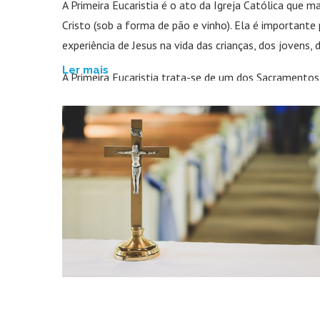
A Primeira Eucaristia é o ato da Igreja Católica que
Cristo (sob a forma de pão e vinho). Ela é importante 
experiência de Jesus na vida das crianças, dos jovens,
Ler mais
A Primeira Eucaristia trata-se de um dos Sacramentos d
significando que a pessoa estabeleceu um vínculo com
A Hóstia Consagrada
A Hóstia Consagrada é o pão no corpo de Cristo. Na p
Todo aquele que comer do Pão ou beber do Cálice do 
Por conseguinte, que cada um examine a si mesmo ant
come e bebe sem discernir o Corpo come e bebe sua p