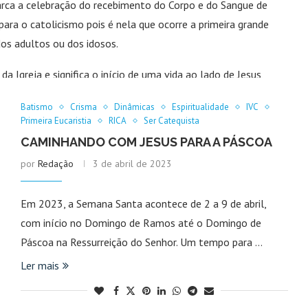
 marca a celebração do recebimento do Corpo e do Sangue de
para o catolicismo pois é nela que ocorre a primeira grande
 dos adultos ou dos idosos.
a Igreja e significa o início de uma vida ao lado de Jesus,
 Jesus e tem fé nele.
Batismo
Crisma
Dinâmicas
Espiritualidade
IVC
Primeira Eucaristia
RICA
Ser Catequista
CAMINHANDO COM JESUS PARA A PÁSCOA
assagem 1 Coríntios 11,27-29, São Paulo disse:
por
Redação
3 de abril de 2023
Senhor indignamente será réu do Corpo e do Sangue do Senhor.
Em 2023, a Semana Santa acontece de 2 a 9 de abril,
es de comer deste Pão e beber deste cálice, pois aquele que
com início no Domingo de Ramos até o Domingo de
rópria condenação(…).
Páscoa na Ressurreição do Senhor. Um tempo para …
Ler mais