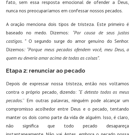
fato, sem essa resposta emocional de ofender a Deus,
nunca nos preocuparíamos em confessar nossos pecados.
A oração menciona dois tipos de tristeza. Este primeiro é
baseado no medo. Dizemos:
“Por causa de seus justos
castigos. ”
O segundo surge do amor genuíno do Senhor.
Dizemos
: “Porque meus pecados ofendem você, meu Deus, a
quem eu deveria amar acima de todas as coisas”
.
Etapa 2: renunciar ao pecado
Depois de expressar nossa tristeza, então nos voltamos
contra o próprio pecado, dizendo:
“E detesto todos os meus
pecados.
” Em outras palavras, ninguém pode alcançar um
compromisso acolhedor entre Deus e o pecado, tentando
manter os dois como parte da vida de alguém. Isso, é claro,
não significa que todo pecado desapareça
instantaneamente. Não vai. Antes, embora o pecado possa