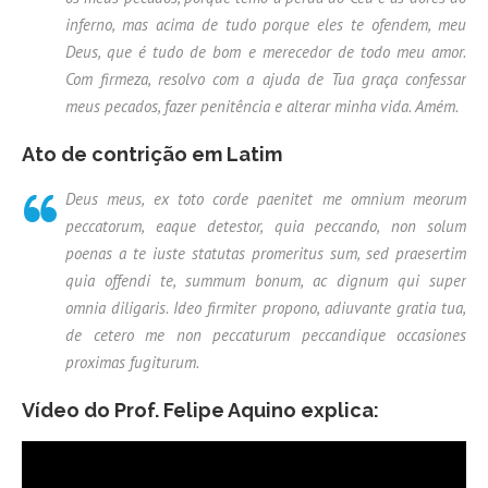
inferno, mas acima de tudo porque eles te ofendem, meu
Deus, que é tudo de bom e merecedor de todo meu amor.
Com firmeza, resolvo com a ajuda de Tua graça confessar
meus pecados, fazer penitência e alterar minha vida. Amém.
Ato de contrição em Latim
Deus meus, ex toto corde paenitet me omnium meorum
peccatorum, eaque detestor, quia peccando, non solum
poenas a te iuste statutas promeritus sum, sed praesertim
quia offendi te, summum bonum, ac dignum qui super
omnia diligaris. Ideo firmiter propono, adiuvante gratia tua,
de cetero me non peccaturum peccandique occasiones
proximas fugiturum.
Vídeo do Prof. Felipe Aquino explica: