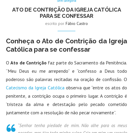
Sem categoria
ATO DE CONTRIÇÃO DA IGREJA CATÓLICA
PARA SE CONFESSAR
escrito por
Fábio Castro
Conheça o Ato de Contrição da Igreja
Católica para se confessar
O
Ato de Contrição
faz parte do Sacramento da Penitência.
“Meu Deus eu me arrependo” e “confesso a Deus todo
poderoso são palavras recitadas na oração de confissão. O
Catecismo da Igreja Católica
observa que “entre os atos do
penitente, a contrição ocupa o primeiro lugar. A contrição é
‘tristeza da alma e detestação pelo pecado cometido
juntamente com a resolução de não pecar novamente”.
“Senhor tenha piedade de mim. Não olhe para os meus
pecados, mas tire toda minha culpa. Crie em mim um coração