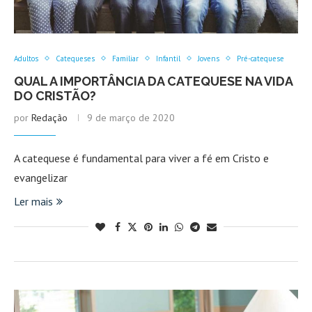
vida familiar que o sujeito teve, ambiente afetivo ou não,
presença ou ausência dos pais.
Adultos
Catequeses
Familiar
Infantil
Jovens
Pré-catequese
Os acontecimentos pesam muito no desenvolvimento da
QUAL A IMPORTÂNCIA DA CATEQUESE NA VIDA
pessoa, os êxitos ou frustrações, os traumas, rejeições etc.
DO CRISTÃO?
Não é possível classificar as pessoas em categorias rígidas.
por
Redação
9 de março de 2020
Cada etapa tem seus desafios.
A catequese é fundamental para viver a fé em Cristo e
evangelizar
Ler mais