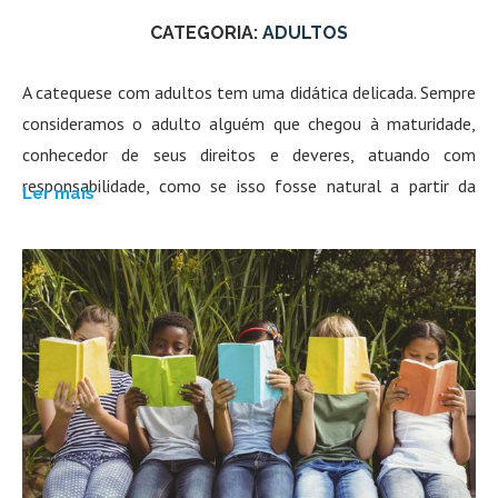
CATEGORIA:
ADULTOS
A catequese com adultos tem uma didática delicada. Sempre
consideramos o adulto alguém que chegou à maturidade,
conhecedor de seus direitos e deveres, atuando com
responsabilidade, como se isso fosse natural a partir da
Ler mais
idade adulta. Mas, a maturidade é uma situação dinâmica de
contínua evolução. A vida inteira é um processo de
crescimento.
O desenvolvimento de adultos não se dá necessariamente
segundo as fases “psicológicas” de amadurecimento da
pessoa. É necessário considerar também as circunstâncias e
acontecimentos concretos da vida. Seu amadurecimento
será diferente conforme a situação econômica: pobreza ou
bem-estar, emprego ou desemprego. Muito dependerá da