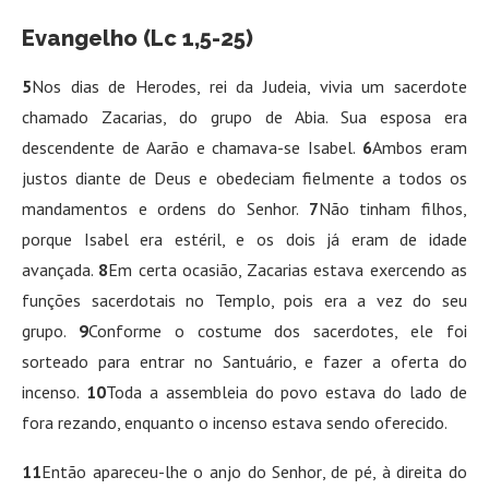
Evangelho (Lc 1,5-25)
5
Nos dias de Herodes, rei da Judeia, vivia um sacerdote
chamado Zacarias, do grupo de Abia. Sua esposa era
descendente de Aarão e chamava-se Isabel.
6
Ambos eram
justos diante de Deus e obedeciam fielmente a todos os
mandamentos e ordens do Senhor.
7
Não tinham filhos,
porque Isabel era estéril, e os dois já eram de idade
avançada.
8
Em certa ocasião, Zacarias estava exercendo as
funções sacerdotais no Templo, pois era a vez do seu
grupo.
9
Conforme o costume dos sacerdotes, ele foi
sorteado para entrar no Santuário, e fazer a oferta do
incenso.
10
Toda a assembleia do povo estava do lado de
fora rezando, enquanto o incenso estava sendo oferecido.
11
Então apareceu-lhe o anjo do Senhor, de pé, à direita do