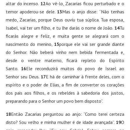
altar do incenso.
12
Ao vê-lo, Zacarias ficou perturbado e o
temor apoderou-se dele.
13
Mas o anjo disse: “Não tenhas
medo, Zacarias, porque Deus ouviu tua súplica. Tua esposa,
Isabel, vai ter um filho, e tu lhe darás o nome de João.
14
Tu
ficarás alegre e feliz, e muita gente se alegrará com o
nascimento do menino,
15
porque ele vai ser grande diante
do Senhor. Não beberá vinho nem bebida fermentada e,
desde o ventre materno, ficará repleto do Espírito
Santo.
16
Ele reconduzirá muitos do povo de Israel ao
Senhor seu Deus.
17
E há de caminhar à frente deles, com o
espírito e o poder de Elias, a fim de converter os corações
dos pais aos filhos, e os rebeldes à sabedoria dos justos,
preparando para o Senhor um povo bem disposto”.
18
Então Zacarias perguntou ao anjo: “Como terei certeza
disto? Sou velho e minha mulher é de idade avançada”.
19
O