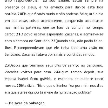
anjo respondeu-lhe: “Eu sou Gabriel. Estou sempre na
presença de Deus, e fui enviado para dar-te esta boa
notícia.
20
Eis que ficarás mudo e não poderás falar, até o dia
em que essas coisas acontecerem, porque não acreditaste
nas minhas palavras, que se hão de cumprir no tempo
certo”.
21
O povo estava esperando Zacarias, e admirava-se
com a demora no Santuário.
22
Quando saiu, não podia falar-
lhes. E compreenderam que ele tinha tido uma visão no
Santuário. Zacarias falava por sinais e continuava mudo.
23
Depois que terminou seus dias de serviço no Santuário,
Zacarias voltou para casa.
24
Algum tempo depois, sua
esposa Isabel ficou grávida, e escondeu-se durante cinco
meses.
25
Ela dizia: “Eis o que o Senhor fez por mim, nos dias
em que ele se dignou tirar-me da humilhação pública!”
— Palavra da Salvação.