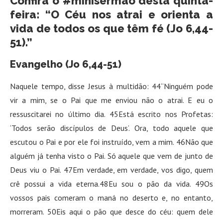
Confira o #minisermão desta quinta-
feira: “O Céu nos atrai e orienta a
vida de todos os que têm fé (Jo 6,44-
51).”
Evangelho (Jo 6,44-51)
Naquele tempo, disse Jesus à multidão: 44“Ninguém pode
vir a mim, se o Pai que me enviou não o atrai. E eu o
ressuscitarei no último dia. 45Está escrito nos Profetas:
‘Todos serão discípulos de Deus’. Ora, todo aquele que
escutou o Pai e por ele foi instruído, vem a mim. 46Não que
alguém já tenha visto o Pai. Só aquele que vem de junto de
Deus viu o Pai. 47Em verdade, em verdade, vos digo, quem
crê possui a vida eterna.48Eu sou o pão da vida. 49Os
vossos pais comeram o maná no deserto e, no entanto,
morreram. 50Eis aqui o pão que desce do céu: quem dele