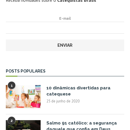
Receba novidades sobre o
Catequistas Brasil
E-mail
POSTS POPULARES
1
10 dinâmicas divertidas para
catequese
25 de junho de 2020
2
Salmo 91 católico: a segurança
daquele que confia em Deus