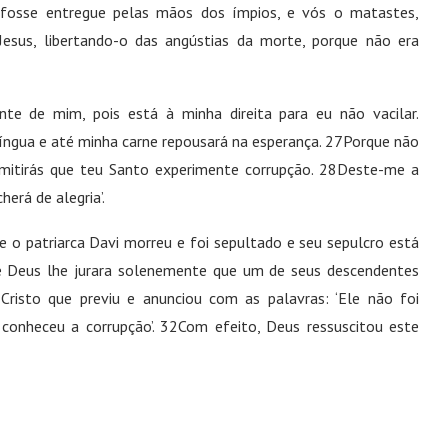
 fosse entregue pelas mãos dos ímpios, e vós o matastes,
esus, libertando-o das angústias da morte, porque não era
nte de mim, pois está à minha direita para eu não vacilar.
íngua e até minha carne repousará na esperança. 27Porque não
mitirás que teu Santo experimente corrupção. 28Deste-me a
erá de alegria’.
 o patriarca Davi morreu e foi sepultado e seu sepulcro está
ue Deus lhe jurara solenemente que um de seus descendentes
 Cristo que previu e anunciou com as palavras: ‘Ele não foi
onheceu a corrupção’. 32Com efeito, Deus ressuscitou este