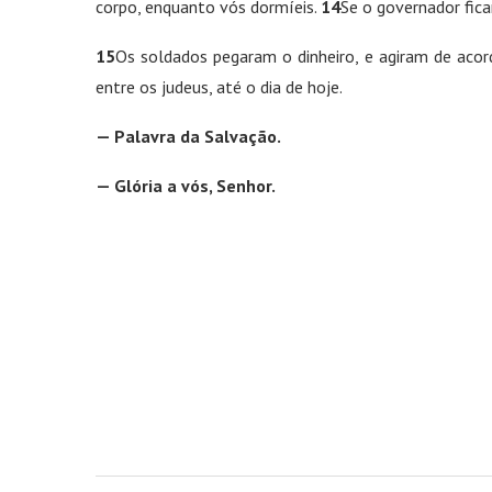
corpo, enquanto vós dormíeis.
14
Se o governador fica
15
Os soldados pegaram o dinheiro, e agiram de acor
entre os judeus, até o dia de hoje.
— Palavra da Salvação.
— Glória a vós, Senhor.