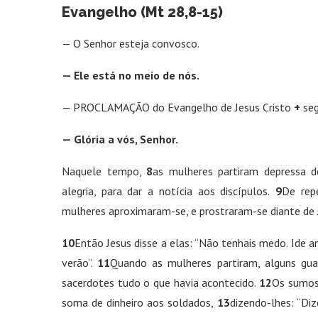
Evangelho (Mt 28,8-15)
— O Senhor esteja convosco.
— Ele está no meio de nós.
— PROCLAMAÇÃO do Evangelho de Jesus Cristo
+
seg
— Glória a vós, Senhor.
Naquele tempo,
8
as mulheres partiram depressa 
alegria, para dar a notícia aos discípulos.
9
De repe
mulheres aproximaram-se, e prostraram-se diante de 
10
Então Jesus disse a elas: “Não tenhais medo. Ide an
verão”.
11
Quando as mulheres partiram, alguns gu
sacerdotes tudo o que havia acontecido.
12
Os sumos
soma de dinheiro aos soldados,
13
dizendo-lhes: “Di