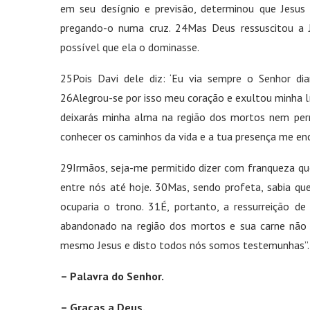
em seu desígnio e previsão, determinou que Jesus
pregando-o numa cruz. 24Mas Deus ressuscitou a J
possível que ela o dominasse.
25Pois Davi dele diz: ‘Eu via sempre o Senhor dia
26Alegrou-se por isso meu coração e exultou minha l
deixarás minha alma na região dos mortos nem per
conhecer os caminhos da vida e a tua presença me ench
29Irmãos, seja-me permitido dizer com franqueza que
entre nós até hoje. 30Mas, sendo profeta, sabia q
ocuparia o trono. 31É, portanto, a ressurreição de
abandonado na região dos mortos e sua carne não c
mesmo Jesus e disto todos nós somos testemunhas”.
– Palavra do Senhor.
– Graças a Deus.