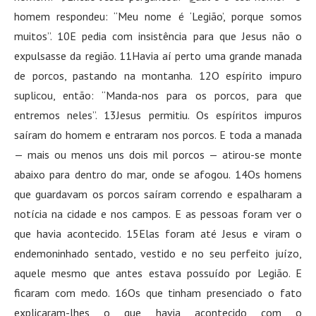
homem respondeu: “Meu nome é ‘Legião’, porque somos
muitos”. 10E pedia com insistência para que Jesus não o
expulsasse da região. 11Havia aí perto uma grande manada
de porcos, pastando na montanha. 12O espírito impuro
suplicou, então: “Manda-nos para os porcos, para que
entremos neles”. 13Jesus permitiu. Os espíritos impuros
saíram do homem e entraram nos porcos. E toda a manada
— mais ou menos uns dois mil porcos — atirou-se monte
abaixo para dentro do mar, onde se afogou. 14Os homens
que guardavam os porcos saíram correndo e espalharam a
notícia na cidade e nos campos. E as pessoas foram ver o
que havia acontecido. 15Elas foram até Jesus e viram o
endemoninhado sentado, vestido e no seu perfeito juízo,
aquele mesmo que antes estava possuído por Legião. E
ficaram com medo. 16Os que tinham presenciado o fato
explicaram-lhes o que havia acontecido com o