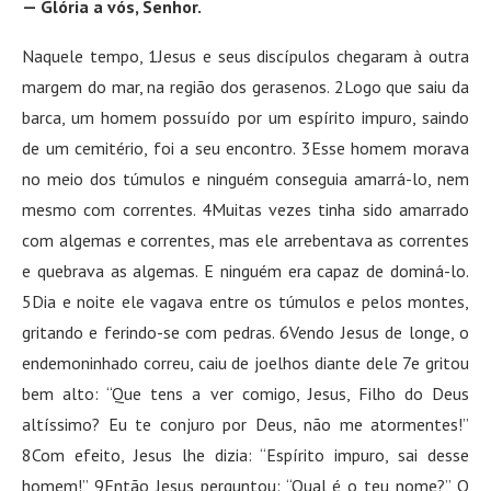
— Glória a vós, Senhor.
Naquele tempo, 1Jesus e seus discípulos chegaram à outra
margem do mar, na região dos gerasenos. 2Logo que saiu da
barca, um homem possuído por um espírito impuro, saindo
de um cemitério, foi a seu encontro. 3Esse homem morava
no meio dos túmulos e ninguém conseguia amarrá-lo, nem
mesmo com correntes. 4Muitas vezes tinha sido amarrado
com algemas e correntes, mas ele arrebentava as correntes
e quebrava as algemas. E ninguém era capaz de dominá-lo.
5Dia e noite ele vagava entre os túmulos e pelos montes,
gritando e ferindo-se com pedras. 6Vendo Jesus de longe, o
endemoninhado correu, caiu de joelhos diante dele 7e gritou
bem alto: “Que tens a ver comigo, Jesus, Filho do Deus
altíssimo? Eu te conjuro por Deus, não me atormentes!”
8Com efeito, Jesus lhe dizia: “Espírito impuro, sai desse
homem!” 9Então Jesus perguntou: “Qual é o teu nome?” O