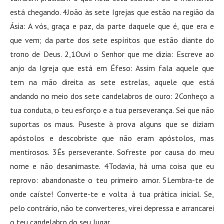
está chegando. 4João às sete Igrejas que estão na região da
Ásia: A vós, graça e paz, da parte daquele que é, que era e
que vem; da parte dos sete espíritos que estão diante do
trono de Deus. 2,1Ouvi o Senhor que me dizia: Escreve ao
anjo da Igreja que está em Éfeso: Assim fala aquele que
tem na mão direita as sete estrelas, aquele que está
andando no meio dos sete candelabros de ouro: 2Conheço a
tua conduta, o teu esforço e a tua perseverança. Sei que não
suportas os maus. Puseste à prova alguns que se diziam
apóstolos e descobriste que não eram apóstolos, mas
mentirosos. 3És perseverante. Sofreste por causa do meu
nome e não desanimaste. 4Todavia, há uma coisa que eu
reprovo: abandonaste o teu primeiro amor. 5Lembra-te de
onde caíste! Converte-te e volta à tua prática inicial. Se,
pelo contrário, não te converteres, virei depressa e arrancarei
o teu candelabro do seu lugar.