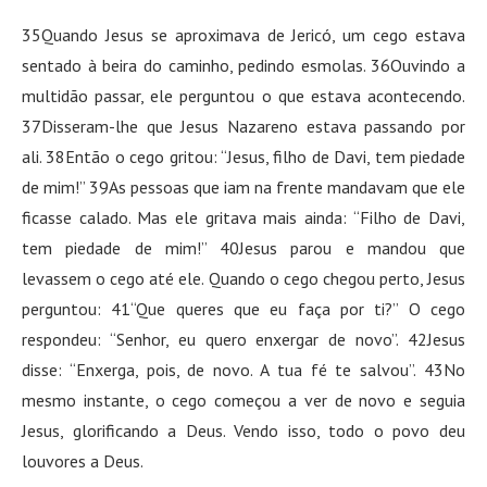
35Quando Jesus se aproximava de Jericó, um cego estava
sentado à beira do caminho, pedindo esmolas. 36Ouvindo a
multidão passar, ele perguntou o que estava acontecendo.
37Disseram-lhe que Jesus Nazareno estava passando por
ali. 38Então o cego gritou: “Jesus, filho de Davi, tem piedade
de mim!” 39As pessoas que iam na frente mandavam que ele
ficasse calado. Mas ele gritava mais ainda: “Filho de Davi,
tem piedade de mim!” 40Jesus parou e mandou que
levassem o cego até ele. Quando o cego chegou perto, Jesus
perguntou: 41“Que queres que eu faça por ti?” O cego
respondeu: “Senhor, eu quero enxergar de novo”. 42Jesus
disse: “Enxerga, pois, de novo. A tua fé te salvou”. 43No
mesmo instante, o cego começou a ver de novo e seguia
Jesus, glorificando a Deus. Vendo isso, todo o povo deu
louvores a Deus.