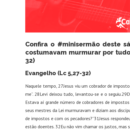
Confira o #minisermão deste s
costumavam murmurar por tudo; 
32)
Evangelho (Lc 5,27-32)
Naquele tempo, 27Jesus viu um cobrador de impostos,
me”. 28Levi deixou tudo, levantou-se e o seguiu.29
Estava aí grande número de cobradores de impostos
seus mestres da Lei murmuravam e diziam aos discípu
de impostos e com os pecadores?”31Jesus respondeu
estão doentes. 32Eu não vim chamar os justos, mas s