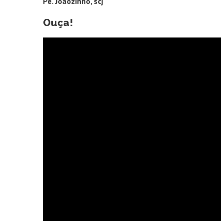
Pe. Joãozinho, scj
Ouça!