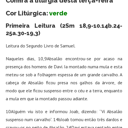
Confira a liturgia desta terça-feira
Cor Litúrgica:
verde
Primeira Leitura (2Sm 18,9-10.14b.24-
25a.30-19,3)
Leitura do Segundo Livro de Samuel.
Naqueles dias, 10,9Absalão encontrou-se por acaso na
presença dos homens de Davi. Ia montado numa mula e esta
meteu-se sob a folhagem espessa de um grande carvalho. A
cabeça de Absalão ficou presa nos galhos da árvore, de
modo que ele ficou suspenso entre o céu e a terra, enquanto
a mula em que ia montado passou adiante.
10Alguém viu isto e informou Joab, dizendo: “Vi Absalão
suspenso num carvalho”. 14bJoab tomou então três dardos e
cravou-os no peito de Absalão. 24Davi estava sentado entre