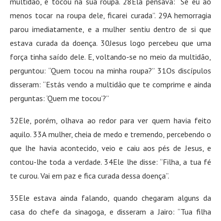
multidão, e tocou na sua roupa. 28Ela pensava: “Se eu ao
menos tocar na roupa dele, ficarei curada”. 29A hemorragia
parou imediatamente, e a mulher sentiu dentro de si que
estava curada da doença. 30Jesus logo percebeu que uma
força tinha saído dele. E, voltando-se no meio da multidão,
perguntou: “Quem tocou na minha roupa?” 31Os discípulos
disseram: “Estás vendo a multidão que te comprime e ainda
perguntas: ‘Quem me tocou’?”
32Ele, porém, olhava ao redor para ver quem havia feito
aquilo. 33A mulher, cheia de medo e tremendo, percebendo o
que lhe havia acontecido, veio e caiu aos pés de Jesus, e
contou-lhe toda a verdade. 34Ele lhe disse: “Filha, a tua fé
te curou. Vai em paz e fica curada dessa doença”.
35Ele estava ainda falando, quando chegaram alguns da
casa do chefe da sinagoga, e disseram a Jairo: “Tua filha