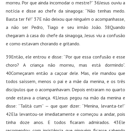
morreu. Por que ainda incomodar o mestre?” 36Jesus ouviu a
notícia e disse ao chefe da sinagoga: “Não tenhas medo.
Basta ter fé!” 37E não deixou que ninguém o acompanhasse,
a não ser Pedro, Tiago e seu irmão João. 38Quando
chegaram à casa do chefe da sinagoga, Jesus viu a confusão
e como estavam chorando e gritando.
39Então, ele entrou e disse: “Por que essa confusão e esse
choro? A criança não morreu, mas está dormindo”.
40Começaram então a caçoar dele. Mas, ele mandou que
todos saíssem, menos o pai e a mãe da menina, e os três
discípulos que o acompanhavam. Depois entraram no quarto
onde estava a criança. 41Jesus pegou na mão da menina e
disse: “Talitá cum” — que quer dizer: “Menina, levanta-te!”
42Ela levantou-se imediatamente e começou a andar, pois
tinha doze anos. E todos ficaram admirados. 43Ele
recomendou com insistência que ninguém ficasse sabendo