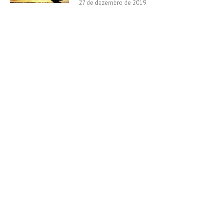
27 de dezembro de 2019
 QUE A IGREJA ENTENDE COMO
DINÂMICAS PARA A CATEQU
CATEQUESE?
NO TEMPO PASCAL
10 de abril de 2026
26 de março de 2026